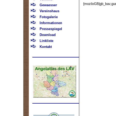
{moziloGB|gb_bav,gu
Gewaesser
Vereinshaus
Fotogalerie
Informationen
Pressespiegel
Download
Linkliste
Kontakt
.